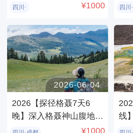
+乐山大佛+三星堆+都江
卡
¥
1000
四川·
四川
堰+熊猫基地+武侯祠5日
仰
游
2026-06-04
2026【探径格聂7天6
20
晚】深入格聂神山腹地，
线
探访丁真家乡
环
¥
1000
四川·成都
四川