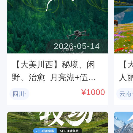
2026-05-14
【大美川西】秘境、闲
【
野、治愈  月亮湖+伍须
人
海+提弄秘境+冶勒湖+甲
山|
¥
1000
四川·
云南
根坝+248国道+红海子+
丁|
S434雪山彩虹路