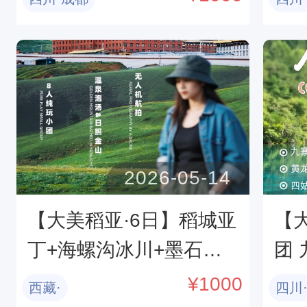
盛
2026-05-14
【大美稻亚·6日】稻城亚
【大
丁+海螺沟冰川+墨石公
团
园+理塘勒通古镇+红海
山
¥
1000
西藏·
四川