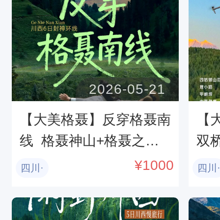
2026-05-21
【大美格聂】反穿格聂南
【
线  格聂神山+格聂之眼
双
+新冷古寺+则巴村  一棵
+
¥
1000
四川·
四川
树+措普沟+墨石公园+理
桑
塘勒通古镇+贡嘎雪山
43