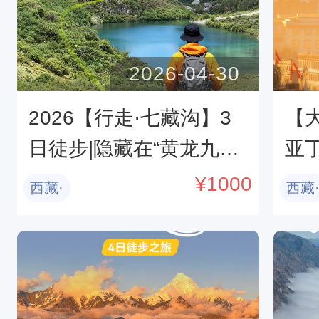
2026-04-30
2026【行走·七藏沟】3
【大
日徒步|隐藏在“黄龙九寨”
亚
深处的原始秘境
+
¥
1000
西藏·
西藏
+
街 