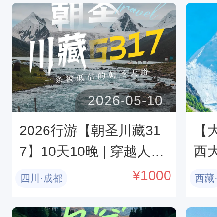
+龙灯草原
原+
4
2026-05-10
2026行游【朝圣川藏31
【
7】10天10晚 | 穿越人文
西
与自然并存的景观大道
娘
¥
1000
四川·成都
西藏
+
+