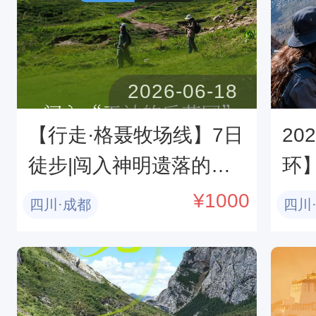
2026-06-18
【行走·格聂牧场线】7日
20
徒步|闯入神明遗落的油
环】
画世界
后
¥
1000
四川·成都
四川