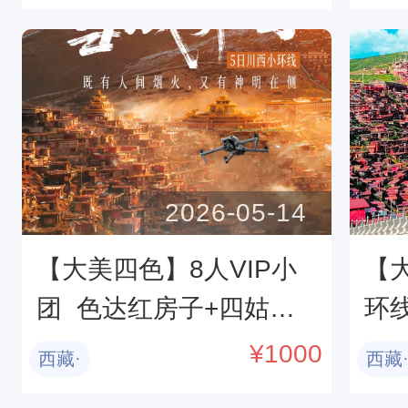
子+木雅大寺+S434雪山
中
彩虹路  自然人文探索
 6
2026-05-14
【大美四色】8人VIP小
【
团  色达红房子+四姑娘
环线
山双桥沟+墨石公园+中
姑
¥
1000
西藏·
西藏
路藏寨+S434雪山彩虹路
+