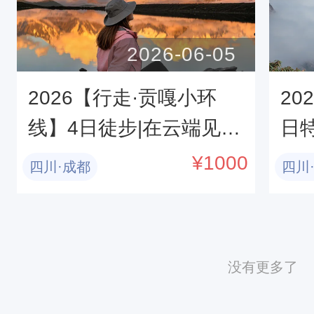
2026-06-05
2026【行走·贡嘎小环
20
线】4日徒步|在云端见证
日
贡嘎神山的千年守护
娘
¥
1000
四川·成都
四川
阿
没有更多了